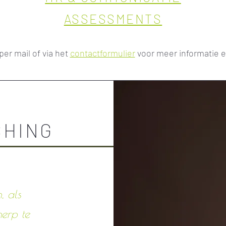
ASSESSMENTS
er mail of via het
contactformulier
voor meer informatie e
CHING
, als
herp te