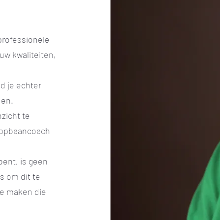
 professionele
uw kwaliteiten,
d je echter
den.
nzicht te
loopbaancoach
bent, is geen
s om dit te
te maken die