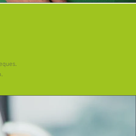
heques.
p.