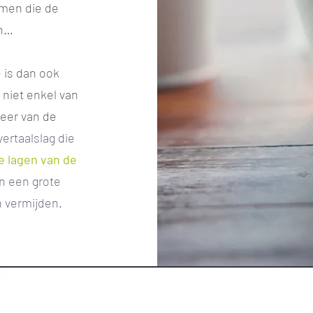
omen die de
en…
 is dan ook
 niet enkel van
meer van de
rtaalslag die
e lagen van de
an een grote
n vermijden.