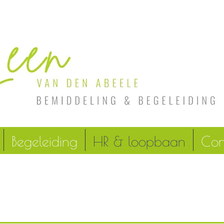
Begeleiding
HR & loopbaan
Con