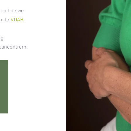
 en hoe we
an de
VDAB
.
ng
aancentrum.