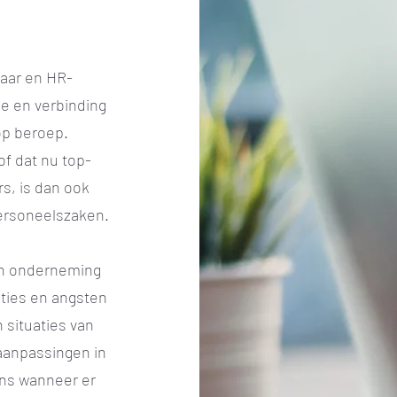
laar en HR-
e en verbinding
op beroep.
f dat nu top-
s, is dan ook
 personeelszaken.
en onderneming
oties en angsten
 situaties van
 aanpassingen in
ens wanneer er